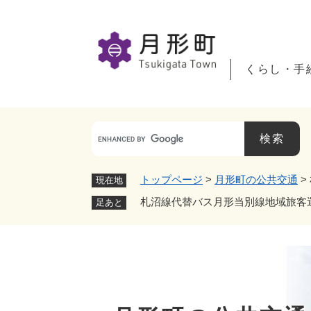
ペ
ー
ジ
の
くらし・手
先
頭
で
す
。
トップページ
>
月形町の公共交通
>
現在地
札沼線代替バス月形当別線地域旅客
足あと