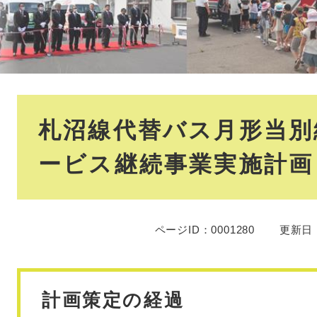
本
札沼線代替バス月形当別
文
ービス継続事業実施計画
ページID：0001280
更新日：
計画策定の経過