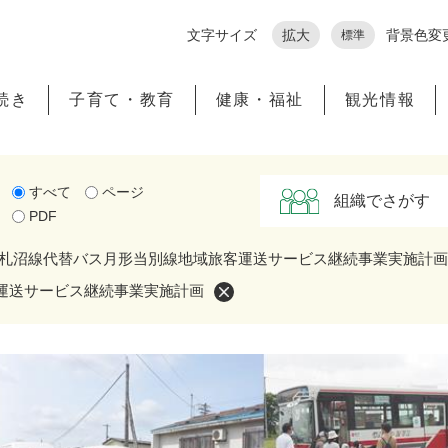
メニューを飛ばして本文へ
文字サイズ
拡大
背景色変
標準
続き
子育て・教育
健康・福祉
観光情報
すべて
ページ
組織でさがす
PDF
札沼線代替バス月形当別線地域旅客運送サービス継続事業実施計画
運送サービス継続事業実施計画