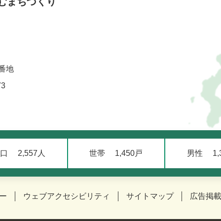
むまちづくり
番地
73
口
2,557人
世帯
1,450戸
男性
1
ー
ウェブアクセシビリティ
サイトマップ
広告掲