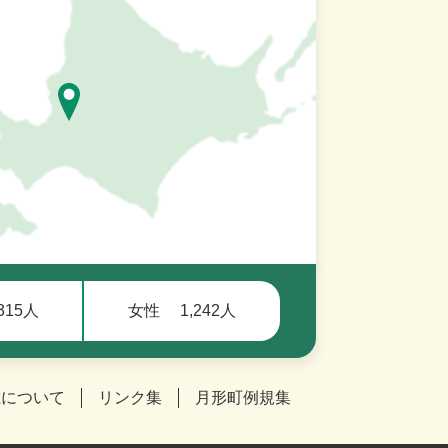
,315人
女性
1,242人
載について
リンク集
月形町例規集