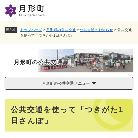
ペ
メニューを飛ばして本文へ
ー
ジ
の
先
トップページ
>
月形町の公共交通
>
公共交通のお知らせ
>
公共交通
現在地
頭
を使って「つきがた1日さんぽ」
で
す
。
月形町の公共交通
月形町の公共交通メニュー
本
公共交通を使って「つきがた1
文
日さんぽ」