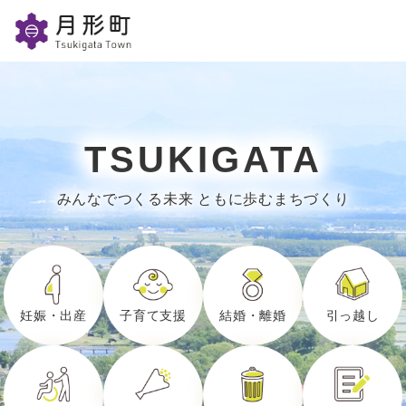
ペ
メニューを飛ばして本文へ
ー
ジ
の
本
先
頭
文
で
す
TSUKIGATA
。
みんなでつくる未来 ともに歩むまちづくり
妊娠・出産
子育て支援
結婚・離婚
引っ越し