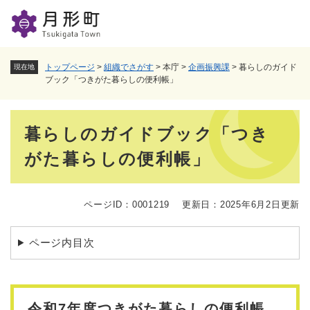
ペ
メニューを飛ばして本文へ
ー
ジ
の
先
トップページ
>
組織でさがす
>
本庁
>
企画振興課
>
暮らしのガイド
現在地
頭
ブック「つきがた暮らしの便利帳」
で
す
本
。
暮らしのガイドブック「つき
文
がた暮らしの便利帳」
ページID：0001219
更新日：2025年6月2日更新
ページ内目次
令和7年度つきがた暮らしの便利帳