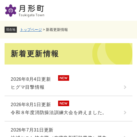
ペ
メニューを飛ばして本文へ
ー
ジ
の
先
トップページ
>
新着更新情報
現在地
頭
で
本
す
新着更新情報
。
文
2026年8月4日更新
ヒグマ目撃情報
2026年8月1日更新
令和８年度消防操法訓練大会を終えました。
2026年7月31日更新