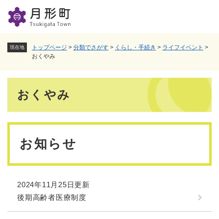
ペ
メニューを飛ばして本文へ
ー
ジ
の
先
トップページ
>
分類でさがす
>
くらし・手続き
>
ライフイベント
>
現在地
頭
おくやみ
で
す
本
。
おくやみ
文
お知らせ
2024年11月25日更新
後期高齢者医療制度