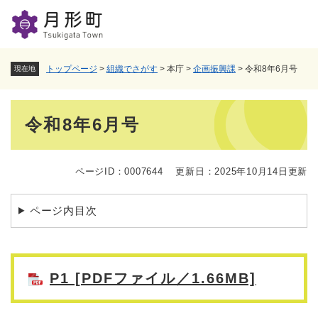
ペ
メニューを飛ばして本文へ
ー
ジ
の
先
トップページ
>
組織でさがす
>
本庁
>
企画振興課
>
令和8年6月号
現在地
頭
で
本
す
令和8年6月号
。
文
ページID：0007644
更新日：2025年10月14日更新
ページ内目次
P1 [PDFファイル／1.66MB]