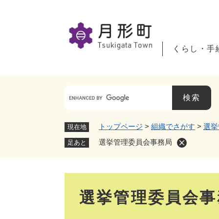
ペ
ー
ジ
の
くらし・手
先
頭
で
す
。
トップページ
>
組織でさがす
>
選挙
現在地
選挙管理委員会事務局
足あと
本
選挙管理委員会事
文