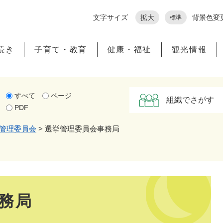
メニューを飛ばして本文へ
文字サイズ
拡大
背景色変
標準
続き
子育て・教育
健康・福祉
観光情報
すべて
ページ
組織でさがす
PDF
管理委員会
>
選挙管理委員会事務局
務局