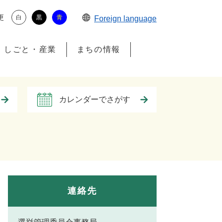
更
白
黒
青
Foreign language
しごと・産業
まちの情報
カレンダーでさがす
連絡先