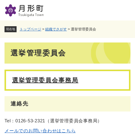
ペ
メニューを飛ばして本文へ
ー
ジ
の
先
トップページ
>
組織でさがす
>
選挙管理委員会
現在地
頭
で
本
す
選挙管理委員会
。
文
選挙管理委員会事務局
連絡先
Tel：0126-53-2321
（
選挙管理委員会事務局
）
メールでのお問い合わせはこちら