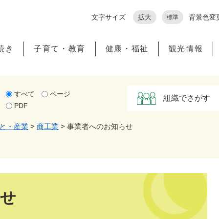
メニューを飛ばして本文へ
文字サイズ
拡大
背景色変
標準
続き
子育て・教育
健康・福祉
観光情報
すべて
ページ
組織でさがす
PDF
と・産業
>
商工業
>
事業者へのお知らせ
らせ