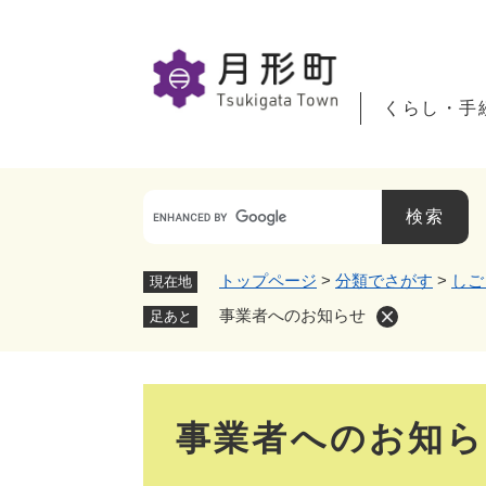
ペ
ー
ジ
の
くらし・手
先
頭
で
す
。
トップページ
>
分類でさがす
>
しご
現在地
事業者へのお知らせ
足あと
本
事業者へのお知
文