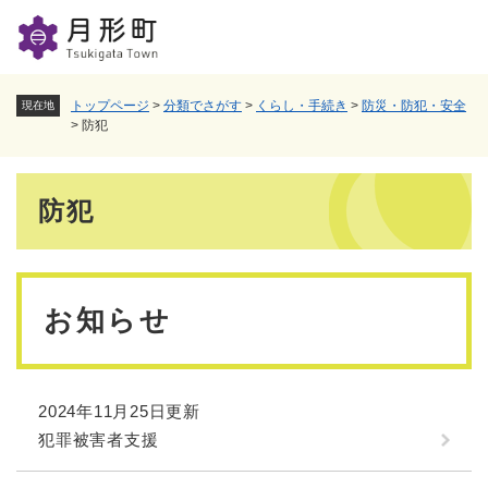
ペ
メニューを飛ばして本文へ
ー
ジ
の
先
トップページ
>
分類でさがす
>
くらし・手続き
>
防災・防犯・安全
現在地
頭
>
防犯
で
す
本
。
防犯
文
お知らせ
2024年11月25日更新
犯罪被害者支援