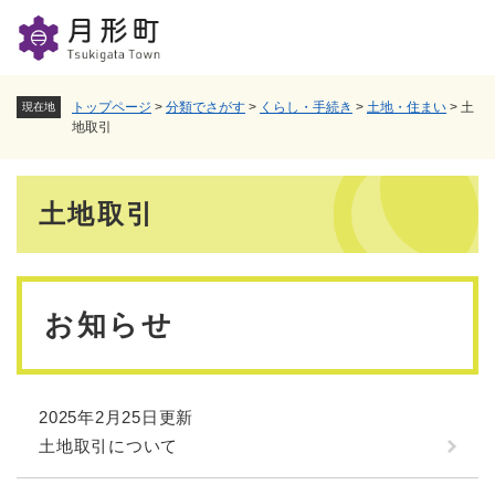
ペ
メニューを飛ばして本文へ
ー
ジ
の
先
トップページ
>
分類でさがす
>
くらし・手続き
>
土地・住まい
>
土
現在地
頭
地取引
で
す
本
。
土地取引
文
お知らせ
2025年2月25日更新
土地取引について