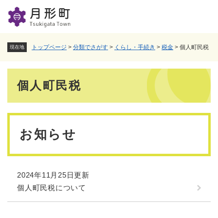
ペ
メニューを飛ばして本文へ
ー
ジ
の
先
トップページ
>
分類でさがす
>
くらし・手続き
>
税金
>
個人町民税
現在地
頭
で
本
す
個人町民税
。
文
お知らせ
2024年11月25日更新
個人町民税について