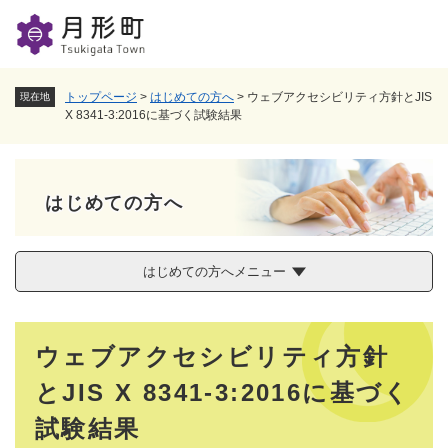
ペ
メニューを飛ばして本文へ
ー
ジ
の
先
トップページ
>
はじめての方へ
>
ウェブアクセシビリティ方針とJIS
現在地
頭
X 8341-3:2016に基づく試験結果
で
す
。
はじめての方へ
はじめての方へメニュー
本
ウェブアクセシビリティ方針
文
とJIS X 8341-3:2016に基づく
試験結果