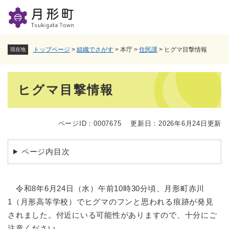
ペ
メニューを飛ばして本文へ
ー
ジ
の
先
トップページ
>
組織でさがす
>
本庁
>
住民課
>
ヒグマ目撃情報
現在地
頭
で
本
す
ヒグマ目撃情報
。
文
ページID：0007675
更新日：2026年6月24日更新
ページ内目次
令和8年6月24日（水）午前10時30分頃、月形町赤川
1（月形高等学校）でヒグマのフンと思われる痕跡が発見
されました。付近にいる可能性がありますので、十分にご
注意ください。