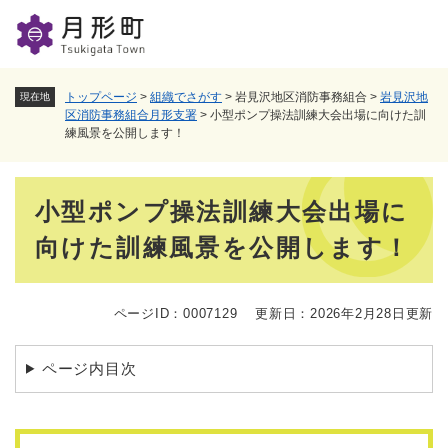
ペ
メニューを飛ばして本文へ
ー
ジ
の
先
トップページ
>
組織でさがす
>
岩見沢地区消防事務組合
>
岩見沢地
現在地
頭
区消防事務組合月形支署
>
小型ポンプ操法訓練大会出場に向けた訓
練風景を公開します！
で
す
。
本
小型ポンプ操法訓練大会出場に
文
向けた訓練風景を公開します！
ページID：0007129
更新日：2026年2月28日更新
ページ内目次