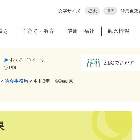
メニューを飛ばして本文へ
文字サイズ
拡大
背景色変
標準
続き
子育て・教育
健康・福祉
観光情報
すべて
ページ
組織でさがす
PDF
>
議会事務局
>
令和3年 会議結果
果