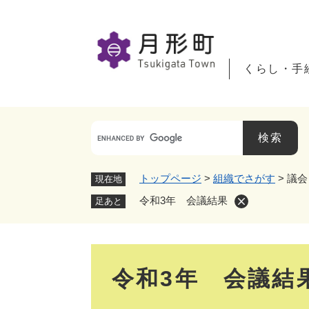
ペ
ー
ジ
の
くらし・手
先
頭
で
す
。
トップページ
>
組織でさがす
>
議会
現在地
令和3年 会議結果
足あと
本
令和3年 会議結
文