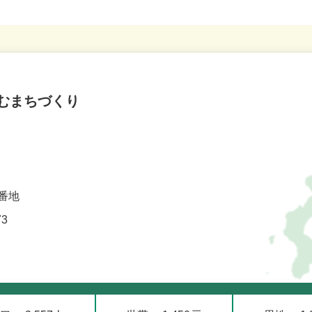
むまちづくり
番地
73