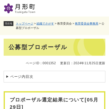
ペ
メニューを飛ばして本文へ
ー
ジ
の
先
トップページ
>
組織でさがす
>
教育委員会
>
教育委員会事務局
>
公
現在地
頭
募型プロポーザル
で
す
本
。
公募型プロポーザル
文
ページID：0001352
更新日：2024年11月25日更新
ページ内目次
プロポーザル選定結果について[05月
29日]