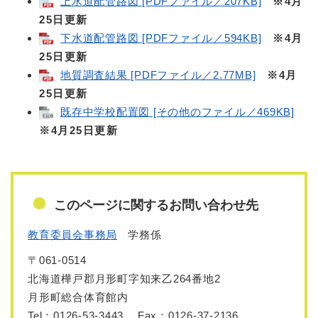
上水道配管路図 [PDFファイル／207KB]
※4月
25日更新
下水道配管路図 [PDFファイル／594KB]
※4月
25日更新
地質調査結果 [PDFファイル／2.77MB]
※4月
25日更新
既存中学校配置図 [その他のファイル／469KB]
※4月25日更新
このページに関するお問い合わせ先
教育委員会事務局
学務係
〒061-0514
北海道樺戸郡月形町字知来乙264番地2
月形町総合体育館内
Tel：0126-53-3443
Fax：0126-37-2136