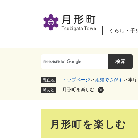
ペ
ー
ジ
の
くらし・手
先
頭
で
す
。
トップページ
>
組織でさがす
>
本庁
現在地
月形町を楽しむ
足あと
本
月形町を楽しむ
文