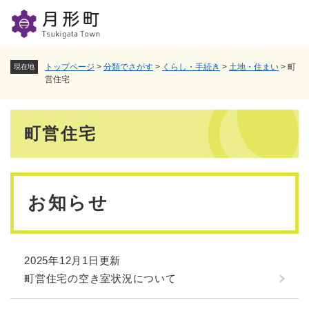
ペ
メニューを飛ばして本文へ
ー
ジ
の
先
トップページ
>
分類でさがす
>
くらし・手続き
>
土地・住まい
>
町
現在地
頭
営住宅
で
す
本
。
町営住宅
文
お知らせ
2025年12月1日更新
町営住宅の空き室状況について