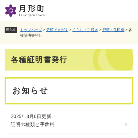
ペ
メニューを飛ばして本文へ
ー
ジ
の
先
トップページ
>
分類でさがす
>
くらし・手続き
>
戸籍・住民票
>
各
現在地
頭
種証明書発行
で
す
本
。
各種証明書発行
文
お知らせ
2025年3月6日更新
証明の種類と手数料