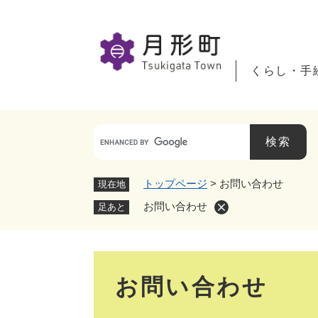
ペ
ー
ジ
の
くらし・手
先
頭
で
す
。
トップページ
>
お問い合わせ
現在地
お問い合わせ
足あと
本
お問い合わせ
文