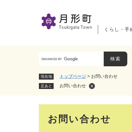
ペ
ー
ジ
の
くらし・手
先
頭
で
す
。
トップページ
>
お問い合わせ
現在地
お問い合わせ
足あと
本
お問い合わせ
文